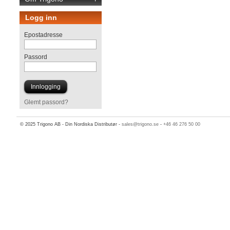
Logg inn
Epostadresse
Passord
Glemt passord?
© 2025 Trigono AB - Din Nordiska Distributør -
sales@trigono.se
-
+46 46 276 50 00