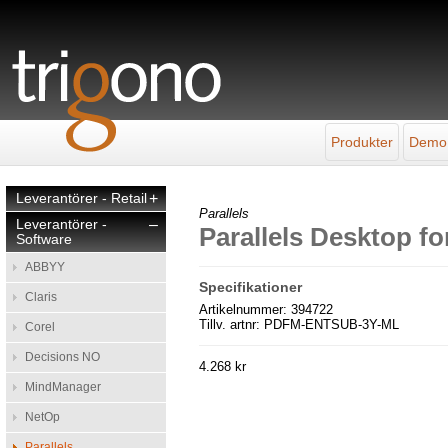
Produkter
Demo
Leverantörer - Retail
+
Parallels
Leverantörer -
–
Parallels Desktop f
Software
ABBYY
Specifikationer
Claris
Artikelnummer: 394722
Tillv. artnr: PDFM-ENTSUB-3Y-ML
Corel
Decisions NO
4.268 kr
MindManager
NetOp
Parallels