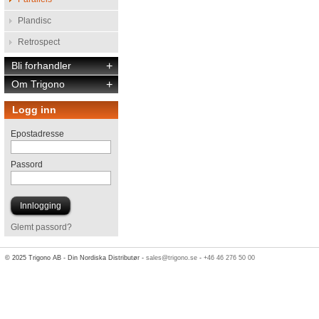
Plandisc
Retrospect
Bli forhandler
+
Om Trigono
+
Logg inn
Epostadresse
Passord
Glemt passord?
© 2025 Trigono AB - Din Nordiska Distributør -
sales@trigono.se
-
+46 46 276 50 00