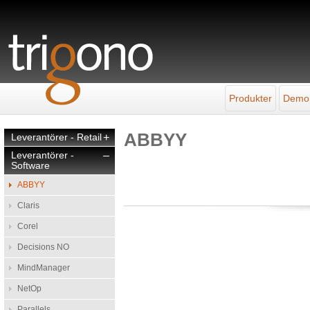
Produkter
Demo
ABBYY
Leverantörer - Retail
+
Leverantörer -
–
Software
ABBYY
Claris
Corel
Decisions NO
MindManager
NetOp
Parallels