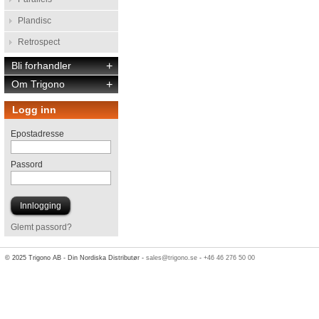
Plandisc
Retrospect
Bli forhandler
+
Om Trigono
+
Logg inn
Epostadresse
Passord
Glemt passord?
© 2025 Trigono AB - Din Nordiska Distributør -
sales@trigono.se
-
+46 46 276 50 00