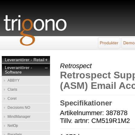
Produkter
Demo
Leverantörer - Retail
+
Retrospect
Leverantörer -
–
Software
Retrospect Supp
ABBYY
(ASM) Email Acc
Claris
Corel
Specifikationer
Decisions NO
Artikelnummer: 387878
MindManager
Tillv. artnr: CM519R1M2
NetOp
Parallels