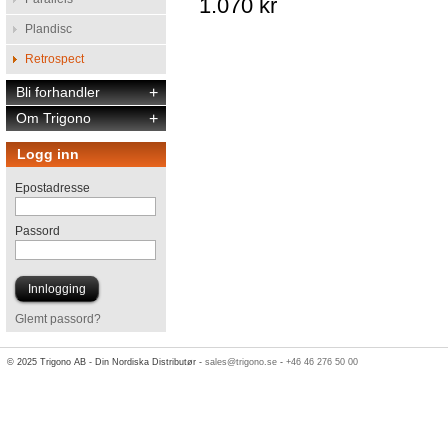
1.070 kr
Plandisc
Retrospect
Bli forhandler
+
Om Trigono
+
Logg inn
Epostadresse
Passord
Glemt passord?
© 2025 Trigono AB - Din Nordiska Distributør -
sales@trigono.se
-
+46 46 276 50 00